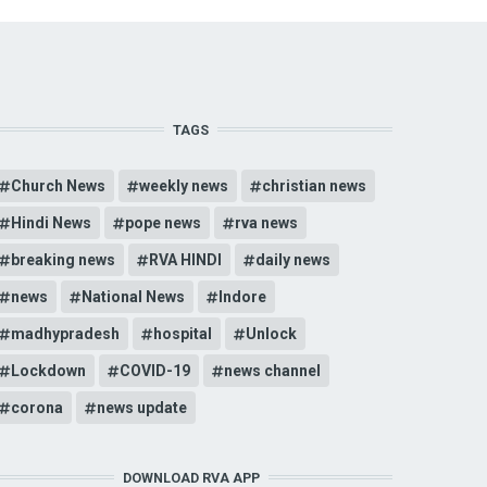
TAGS
Church News
weekly news
christian news
Hindi News
pope news
rva news
breaking news
RVA HINDI
daily news
news
National News
Indore
madhypradesh
hospital
Unlock
Lockdown
COVID-19
news channel
corona
news update
DOWNLOAD RVA APP