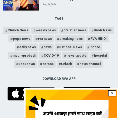
Aug 06, 2026
TAGS
Church News
weekly news
christian news
Hindi News
pope news
rva news
breaking news
RVA HINDI
daily news
news
National News
Indore
madhypradesh
COVID-19
news update
hospital
Lockdown
corona
Unlock
news channel
DOWNLOAD RVA APP
×
STAY CONNECTED WITH US!