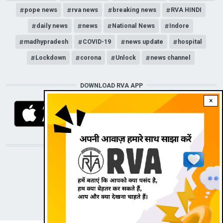
pope news
rva news
breaking news
RVA HINDI
daily news
news
National News
Indore
madhypradesh
COVID-19
news update
hospital
Lockdown
corona
Unlock
news channel
DOWNLOAD RVA APP
×
STAY CONNECTED WITH US!