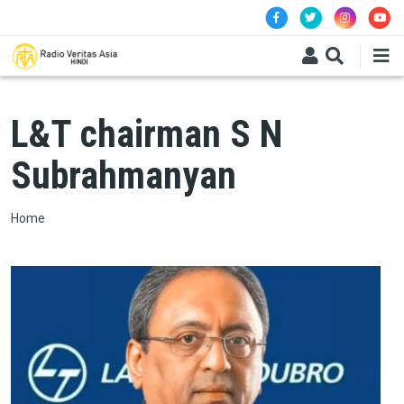
Skip to main content
L&T chairman S N
Subrahmanyan
Breadcrumb
Home