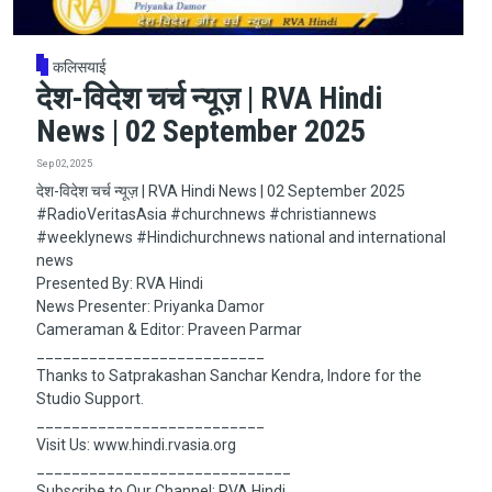
कलिसयाई
देश-विदेश चर्च न्यूज़ | RVA Hindi
News | 02 September 2025
Sep 02, 2025
देश-विदेश चर्च न्यूज़ | RVA Hindi News | 02 September 2025
#RadioVeritasAsia​​​​​ #churchnews​​​​​ #christiannews​​​​​
#weeklynews​ #Hindichurchnews national and international
news
Presented By: RVA Hindi
News Presenter: Priyanka Damor
Cameraman & Editor: Praveen Parmar
__________________________
Thanks to Satprakashan Sanchar Kendra, Indore for the
Studio Support.
__________________________
Visit Us: www.hindi.rvasia.org
_____________________________
Subscribe to Our Channel: RVA Hindi