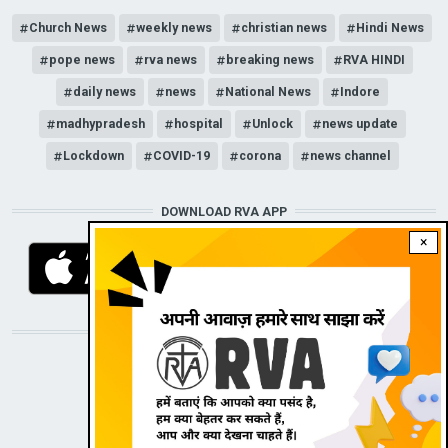
Church News
weekly news
christian news
Hindi News
pope news
rva news
breaking news
RVA HINDI
daily news
news
National News
Indore
madhypradesh
hospital
Unlock
news update
Lockdown
COVID-19
corona
news channel
DOWNLOAD RVA APP
×
STAY CONNECTED WITH US!