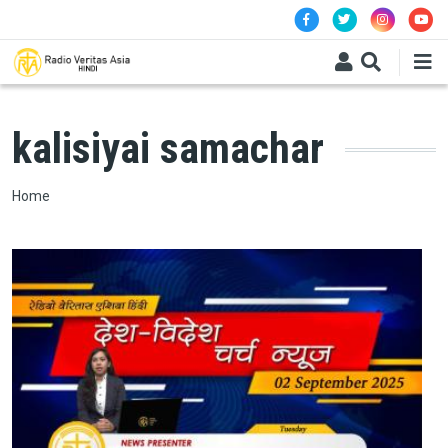
Skip to main content
kalisiyai samachar
Breadcrumb
Home