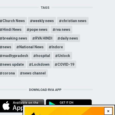
TAGS
Church News
weekly news
christian news
Hindi News
pope news
rva news
breaking news
RVA HINDI
daily news
news
National News
Indore
madhypradesh
hospital
Unlock
news update
Lockdown
COVID-19
corona
news channel
DOWNLOAD RVA APP
×