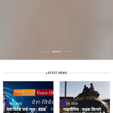
LATEST NEWS
कलिसयाई
देश-विदेश
देश-विदेश चर्च न्यूज़ | RVA
नाइजीरिया : सड़क किनारे