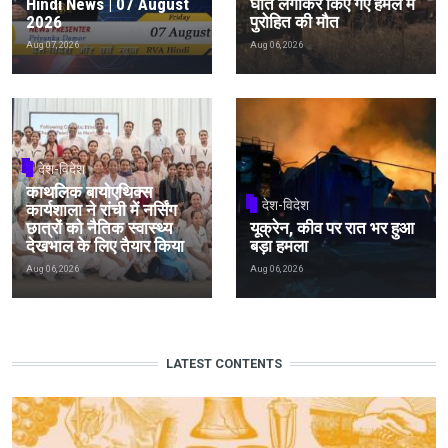
Hindi News | 07 August
घात लगाकर किए गए हमले में
2026
पुरोहित की मौत
Aug 07, 2026
Aug 06, 2026
देश-विदेश
काथलिक बायोएथिक्स
देश-विदेश
कार्यशाला ने रांची में नर्सिंग
छात्रों को नैतिक स्वास्थ्य
यूक्रेन, कीव पर रात भर हुआ
देखभाल के लिए तैयार किया
बड़ा हमला
Aug 06, 2026
Aug 06, 2026
LATEST CONTENTS