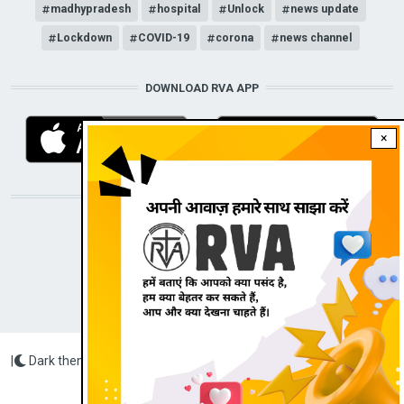
madhypradesh
hospital
Unlock
news update
Lockdown
COVID-19
corona
news channel
DOWNLOAD RVA APP
×
STAY CONNECTED WITH US!
|
Dark theme
Radio Veritas Asia © 2022