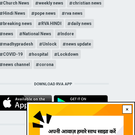
Church News
weekly news
christian news
Hindi News
pope news
rva news
breaking news
RVA HINDI
daily news
news
National News
Indore
madhypradesh
Unlock
news update
COVID-19
hospital
Lockdown
news channel
corona
DOWNLOAD RVA APP
×
STAY CONNECTED WITH US!