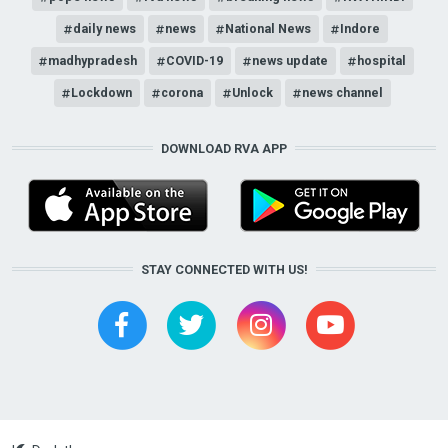
daily news
news
National News
Indore
madhypradesh
COVID-19
news update
hospital
Lockdown
corona
Unlock
news channel
DOWNLOAD RVA APP
STAY CONNECTED WITH US!