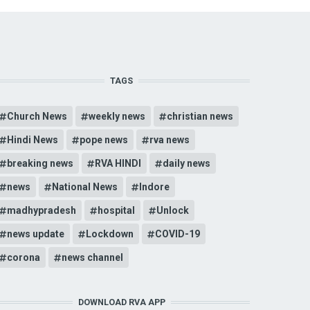
TAGS
Church News
weekly news
christian news
Hindi News
pope news
rva news
breaking news
RVA HINDI
daily news
news
National News
Indore
madhypradesh
hospital
Unlock
news update
Lockdown
COVID-19
corona
news channel
DOWNLOAD RVA APP