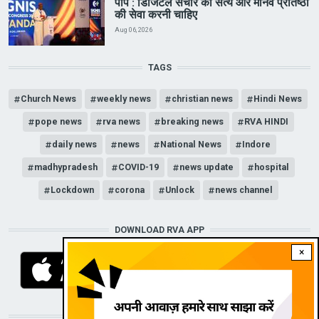
पोप : डिजिटल संचार को सत्य और मानव प्रतिष्ठा
की सेवा करनी चाहिए
Aug 06, 2026
TAGS
Church News
weekly news
christian news
Hindi News
pope news
rva news
breaking news
RVA HINDI
daily news
news
National News
Indore
madhypradesh
COVID-19
news update
hospital
Lockdown
corona
Unlock
news channel
DOWNLOAD RVA APP
×
STAY CONNECTED WITH US!