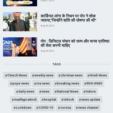
Aug 07, 2026
कार्डिनल लांगा के निधन पर पोप ने शोक
जताया,"जिन्होंने शांति की घोषणा की थी"
Aug 06, 2026
पोप : डिजिटल संचार को सत्य और मानव प्रतिष्ठा
की सेवा करनी चाहिए
Aug 06, 2026
TAGS
Church News
weekly news
christian news
Hindi News
pope news
rva news
breaking news
RVA HINDI
daily news
news
National News
Indore
madhypradesh
hospital
Unlock
news update
Lockdown
COVID-19
corona
news channel