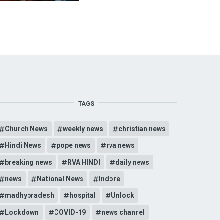
TAGS
Church News
weekly news
christian news
Hindi News
pope news
rva news
breaking news
RVA HINDI
daily news
news
National News
Indore
madhypradesh
hospital
Unlock
Lockdown
COVID-19
news channel