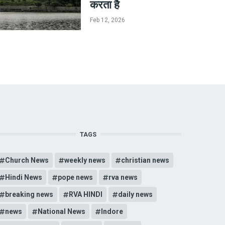
करता है
Feb 12, 2026
TAGS
Church News
weekly news
christian news
Hindi News
pope news
rva news
breaking news
RVA HINDI
daily news
news
National News
Indore