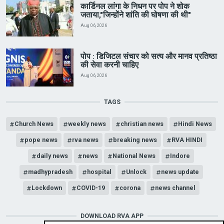
कार्डिनल लांगा के निधन पर पोप ने शोक
जताया,"जिन्होंने शांति की घोषणा की थी"
Aug 06, 2026
पोप : डिजिटल संचार को सत्य और मानव प्रतिष्ठा
की सेवा करनी चाहिए
Aug 06, 2026
TAGS
Church News
weekly news
christian news
Hindi News
pope news
rva news
breaking news
RVA HINDI
daily news
news
National News
Indore
madhypradesh
hospital
Unlock
news update
Lockdown
COVID-19
corona
news channel
DOWNLOAD RVA APP