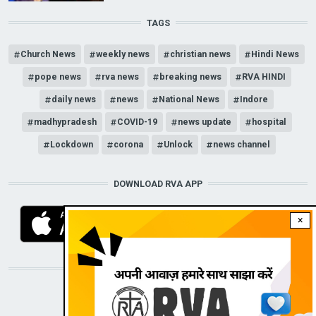
TAGS
Church News
weekly news
christian news
Hindi News
pope news
rva news
breaking news
RVA HINDI
daily news
news
National News
Indore
madhypradesh
COVID-19
news update
hospital
Lockdown
corona
Unlock
news channel
DOWNLOAD RVA APP
×
STAY CONNECTED WITH US!