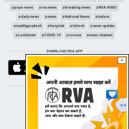
pope news
rva news
breaking news
RVA HINDI
daily news
news
National News
Indore
madhypradesh
hospital
Unlock
news update
Lockdown
COVID-19
corona
news channel
DOWNLOAD RVA APP
×
STAY CONNECTED WITH US!