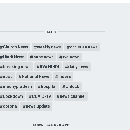
TAGS
Church News
weekly news
christian news
Hindi News
pope news
rva news
breaking news
RVA HINDI
daily news
news
National News
Indore
madhypradesh
hospital
Unlock
Lockdown
COVID-19
news channel
corona
news update
DOWNLOAD RVA APP