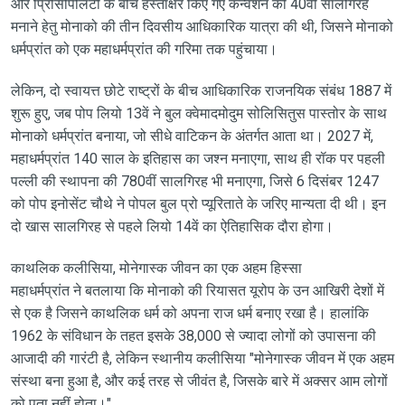
और प्रिंसिपिलिटी के बीच हस्ताक्षर किए गए कन्वेंशन की 40वीं सालगिरह
मनाने हेतु मोनाको की तीन दिवसीय आधिकारिक यात्रा की थी, जिसने मोनाको
धर्मप्रांत को एक महाधर्मप्रांत की गरिमा तक पहुंचाया।
लेकिन, दो स्वायत्त छोटे राष्ट्रों के बीच आधिकारिक राजनयिक संबंध 1887 में
शुरू हुए, जब पोप लियो 13वें ने बुल क्वेमादमोदुम सोलिसितुस पास्तोर के साथ
मोनाको धर्मप्रांत बनाया, जो सीधे वाटिकन के अंतर्गत आता था। 2027 में,
महाधर्मप्रांत 140 साल के इतिहास का जश्न मनाएगा, साथ ही रॉक पर पहली
पल्ली की स्थापना की 780वीं सालगिरह भी मनाएगा, जिसे 6 दिसंबर 1247
को पोप इनोसेंट चौथे ने पोपल बुल प्रो प्यूरिताते के जरिए मान्यता दी थी। इन
दो खास सालगिरह से पहले लियो 14वें का ऐतिहासिक दौरा होगा।
काथलिक कलीसिया, मोनेगास्क जीवन का एक अहम हिस्सा
महाधर्मप्रांत ने बतलाया कि मोनाको की रियासत यूरोप के उन आखिरी देशों में
से एक है जिसने काथलिक धर्म को अपना राज धर्म बनाए रखा है। हालांकि
1962 के संविधान के तहत इसके 38,000 से ज्यादा लोगों को उपासना की
आजादी की गारंटी है, लेकिन स्थानीय कलीसिया "मोनेगास्क जीवन में एक अहम
संस्था बना हुआ है, और कई तरह से जीवंत है, जिसके बारे में अक्सर आम लोगों
को पता नहीं होता।"