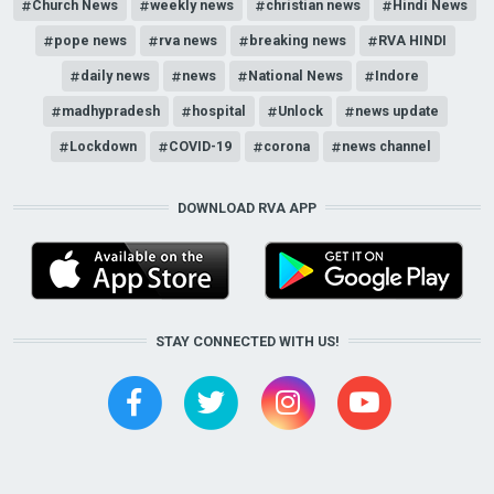
Church News
weekly news
christian news
Hindi News
pope news
rva news
breaking news
RVA HINDI
daily news
news
National News
Indore
madhypradesh
hospital
Unlock
news update
Lockdown
COVID-19
corona
news channel
DOWNLOAD RVA APP
STAY CONNECTED WITH US!