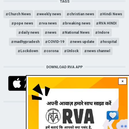
TAGS
Church News
weekly news
christian news
Hindi News
pope news
rva news
breaking news
RVA HINDI
daily news
news
National News
Indore
madhypradesh
COVID-19
news update
hospital
Lockdown
corona
Unlock
news channel
DOWNLOAD RVA APP
×
STAY CONNECTED WITH US!