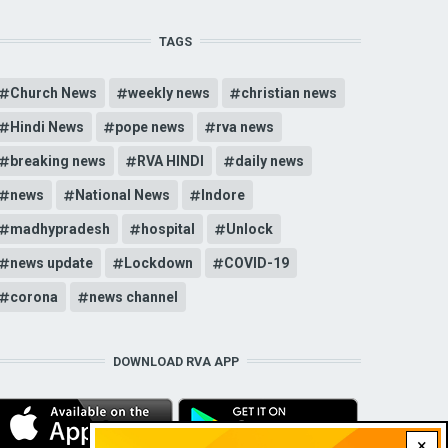
TAGS
Church News
weekly news
christian news
Hindi News
pope news
rva news
breaking news
RVA HINDI
daily news
news
National News
Indore
madhypradesh
hospital
Unlock
news update
Lockdown
COVID-19
corona
news channel
DOWNLOAD RVA APP
×