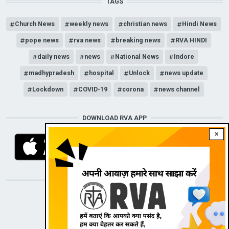
TAGS
Church News
weekly news
christian news
Hindi News
pope news
rva news
breaking news
RVA HINDI
daily news
news
National News
Indore
madhypradesh
hospital
Unlock
news update
Lockdown
COVID-19
corona
news channel
DOWNLOAD RVA APP
×
STAY CONNECTED WITH US!