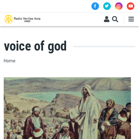
Skip to main content
voice of god
Breadcrumb
Home