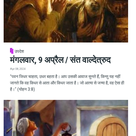
उपदेश
मंगलवार, 9 अप्रैल / संत वाल्देत्रुद
Apr 08, 2024
"पवन जिधर चाहता, उधर बहता है। आप उसकी आवाज सुनते हैं, किन्तु यह नहीं
जानते कि वह किधर से आता और किधर जाता है। जो आत्मा से जन्मा है, वह ऐसा ही
है।" (योहन 3:8)