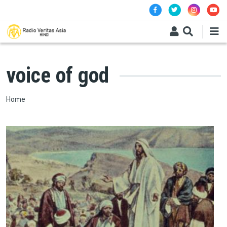
Skip to main content
voice of god
Breadcrumb
Home