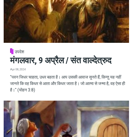
उपदेश
मंगलवार, 9 अप्रैल / संत वाल्देत्रुद
Apr 08, 2024
"पवन जिधर चाहता, उधर बहता है। आप उसकी आवाज सुनते हैं, किन्तु यह नहीं
जानते कि वह किधर से आता और किधर जाता है। जो आत्मा से जन्मा है, वह ऐसा ही
है।" (योहन 3:8)