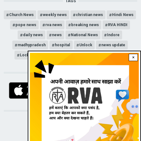
TAGS
Church News
weekly news
christian news
Hindi News
pope news
rva news
breaking news
RVA HINDI
daily news
news
National News
Indore
madhypradesh
hospital
Unlock
news update
Lockdown
COVID-19
corona
news channel
×
DOWNLOAD RVA APP
STAY CONNECTED WITH US!