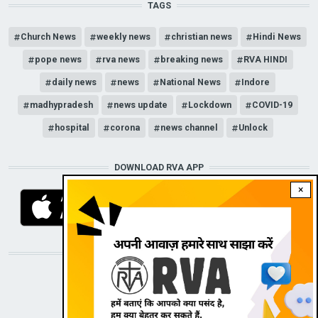
TAGS
Church News
weekly news
christian news
Hindi News
pope news
rva news
breaking news
RVA HINDI
daily news
news
National News
Indore
madhypradesh
news update
Lockdown
COVID-19
hospital
corona
news channel
Unlock
DOWNLOAD RVA APP
×
STAY CONNECTED WITH US!