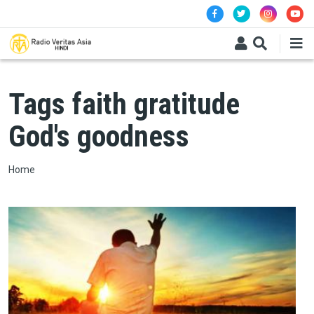
Skip to main content
Tags faith gratitude
God's goodness
Breadcrumb
Home