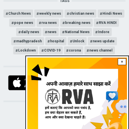
TAGS
Church News
weekly news
christian news
Hindi News
pope news
rva news
breaking news
RVA HINDI
daily news
news
National News
Indore
madhypradesh
hospital
Unlock
news update
Lockdown
COVID-19
corona
news channel
×
DOWNLOAD RVA APP
STAY CONNECTED WITH US!