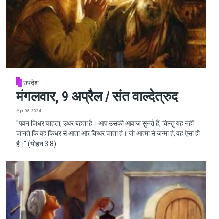
उपदेश
मंगलवार, 9 अप्रैल / संत वाल्देत्रुद
Apr 08, 2024
"पवन जिधर चाहता, उधर बहता है। आप उसकी आवाज सुनते हैं, किन्तु यह नहीं
जानते कि वह किधर से आता और किधर जाता है। जो आत्मा से जन्मा है, वह ऐसा ही
है।" (योहन 3:8)