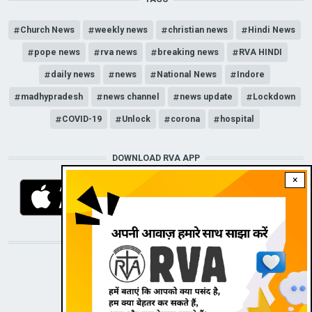
Church News
weekly news
christian news
Hindi News
pope news
rva news
breaking news
RVA HINDI
daily news
news
National News
Indore
madhypradesh
news channel
news update
Lockdown
COVID-19
Unlock
corona
hospital
DOWNLOAD RVA APP
×
STAY CONNECTED WITH US!