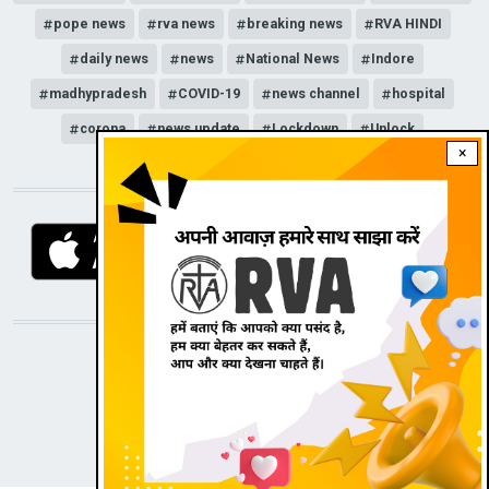
pope news
rva news
breaking news
RVA HINDI
daily news
news
National News
Indore
madhypradesh
COVID-19
news channel
hospital
corona
news update
Lockdown
Unlock
×
DOWNLOAD RVA APP
STAY CONNECTED WITH US!