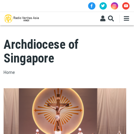
Skip to main content
Archdiocese of
Singapore
Breadcrumb
Home