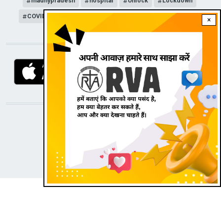
madhypradesh
hospital
Unlock
Lockdown
COVID-19
news channel
corona
news update
×
DOWNLOAD RVA APP
STAY CONNECTED WITH US!
|
Dark theme
Radio Veritas Asia © 2022