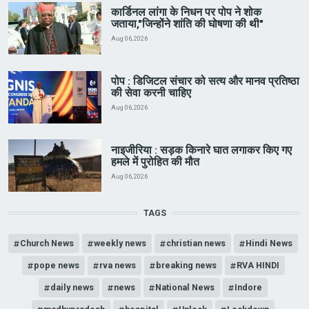
कार्डिनल लांगा के निधन पर पोप ने शोक
जताया,"जिन्होंने शांति की घोषणा की थी"
Aug 06, 2026
पोप : डिजिटल संचार को सत्य और मानव प्रतिष्ठा
की सेवा करनी चाहिए
Aug 06, 2026
नाइजीरिया : सड़क किनारे घात लगाकर किए गए
हमले में पुरोहित की मौत
Aug 06, 2026
TAGS
Church News
weekly news
christian news
Hindi News
pope news
rva news
breaking news
RVA HINDI
daily news
news
National News
Indore