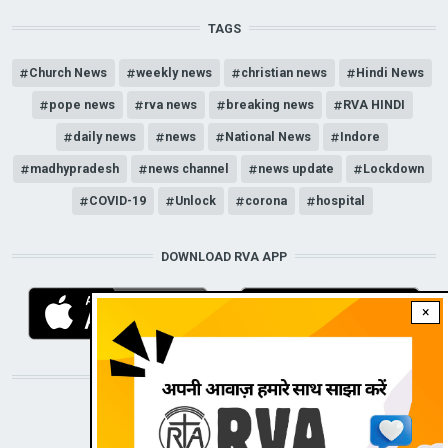
TAGS
Church News
weekly news
christian news
Hindi News
pope news
rva news
breaking news
RVA HINDI
daily news
news
National News
Indore
madhypradesh
news channel
news update
Lockdown
COVID-19
Unlock
corona
hospital
DOWNLOAD RVA APP
×
STAY CONNECTED WITH US!