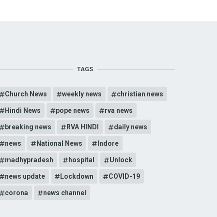
TAGS
Church News
weekly news
christian news
Hindi News
pope news
rva news
breaking news
RVA HINDI
daily news
news
National News
Indore
madhypradesh
hospital
Unlock
news update
Lockdown
COVID-19
corona
news channel