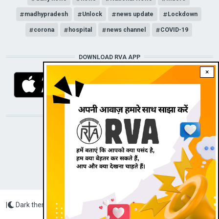
madhypradesh
Unlock
news update
Lockdown
corona
hospital
news channel
COVID-19
DOWNLOAD RVA APP
×
STAY CONNECTED WITH US!
|
Dark theme
Radio Veritas Asia © 2022