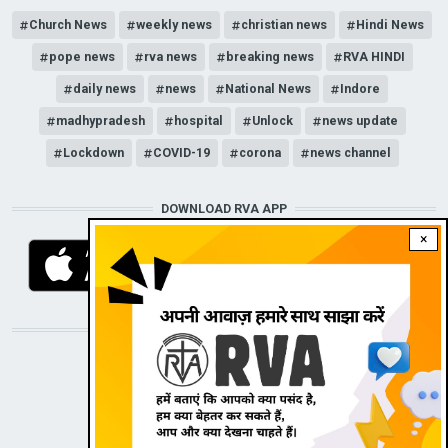
Church News
weekly news
christian news
Hindi News
pope news
rva news
breaking news
RVA HINDI
daily news
news
National News
Indore
madhypradesh
hospital
Unlock
news update
Lockdown
COVID-19
corona
news channel
DOWNLOAD RVA APP
×
STAY CONNECTED WITH US!