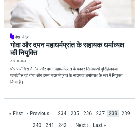
देश-विदेश
गोवा और दमन महाधर्मप्रांत के सहायक धर्माध्यक्ष
की नियुक्ति
Apr 08, 2024
पोप फ्राँसिस ने गोवा और दमन महाधर्मप्रांत के फादर सिमियाओ पुरिफ़िकाओ
फर्नांडीस को गोवा और दमन महाधर्मप्रांत के सहायक धर्माध्यक्ष के रूप में नियुक्त
किया है।
Pagination
First page
Previous page
Page
Page
Page
Page
Current page
Page
« First
‹ Previous
…
234
235
236
237
238
239
Page
Page
Page
Next page
Last page
240
241
242
…
Next ›
Last »