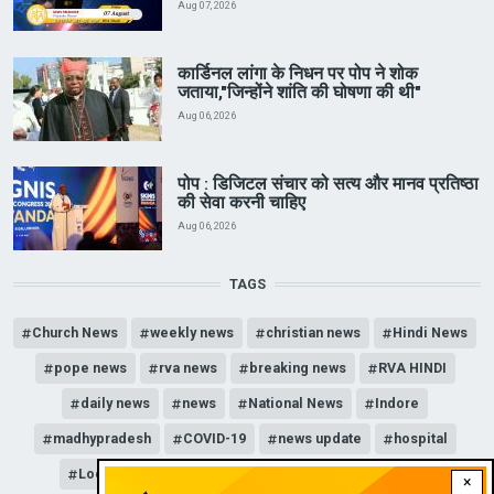
Aug 07, 2026
कार्डिनल लांगा के निधन पर पोप ने शोक
जताया,"जिन्होंने शांति की घोषणा की थी"
Aug 06, 2026
पोप : डिजिटल संचार को सत्य और मानव प्रतिष्ठा
की सेवा करनी चाहिए
Aug 06, 2026
TAGS
Church News
weekly news
christian news
Hindi News
pope news
rva news
breaking news
RVA HINDI
daily news
news
National News
Indore
madhypradesh
COVID-19
news update
hospital
Lockdown
corona
Unlock
news channel
×