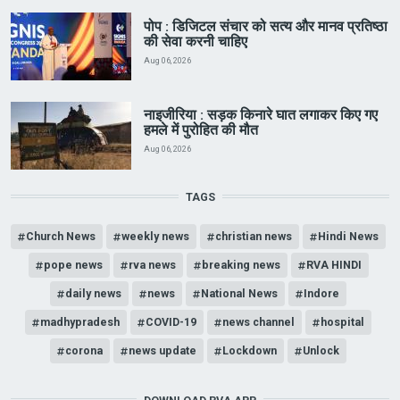
पोप : डिजिटल संचार को सत्य और मानव प्रतिष्ठा
की सेवा करनी चाहिए
Aug 06, 2026
नाइजीरिया : सड़क किनारे घात लगाकर किए गए
हमले में पुरोहित की मौत
Aug 06, 2026
TAGS
Church News
weekly news
christian news
Hindi News
pope news
rva news
breaking news
RVA HINDI
daily news
news
National News
Indore
madhypradesh
COVID-19
news channel
hospital
corona
news update
Lockdown
Unlock