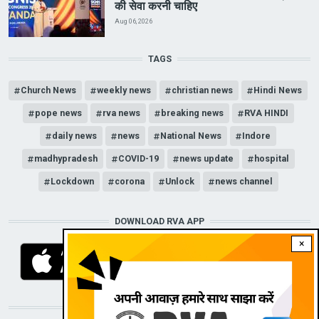
की सेवा करनी चाहिए
Aug 06, 2026
TAGS
Church News
weekly news
christian news
Hindi News
pope news
rva news
breaking news
RVA HINDI
daily news
news
National News
Indore
madhypradesh
COVID-19
news update
hospital
Lockdown
corona
Unlock
news channel
DOWNLOAD RVA APP
×
STAY CONNECTED WITH US!