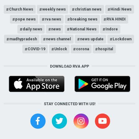
Church News
weekly news
christian news
Hindi News
pope news
rva news
breaking news
RVA HINDI
daily news
news
National News
Indore
madhypradesh
news channel
news update
Lockdown
COVID-19
Unlock
corona
hospital
DOWNLOAD RVA APP
STAY CONNECTED WITH US!