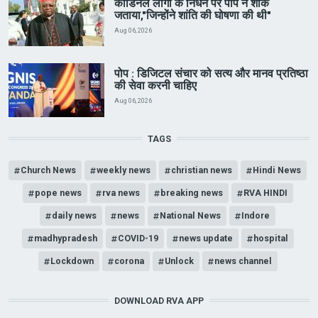
कार्डिनल लांगा के निधन पर पोप ने शोक
जताया,"जिन्होंने शांति की घोषणा की थी"
Aug 06, 2026
पोप : डिजिटल संचार को सत्य और मानव प्रतिष्ठा
की सेवा करनी चाहिए
Aug 06, 2026
TAGS
Church News
weekly news
christian news
Hindi News
pope news
rva news
breaking news
RVA HINDI
daily news
news
National News
Indore
madhypradesh
COVID-19
news update
hospital
Lockdown
corona
Unlock
news channel
DOWNLOAD RVA APP