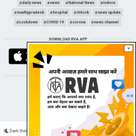
daily news
news
National News
Indore
madhypradesh
hospital
Unlock
news update
Lockdown
COVID-19
corona
news channel
DOWNLOAD RVA APP
×
STAY CONNECTED WITH US!
|
Dark theme