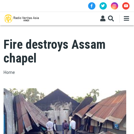
Skip to main content
Fire destroys Assam
chapel
Breadcrumb
Home