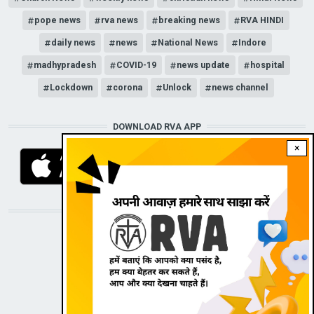
pope news
rva news
breaking news
RVA HINDI
daily news
news
National News
Indore
madhypradesh
COVID-19
news update
hospital
Lockdown
corona
Unlock
news channel
DOWNLOAD RVA APP
×
STAY CONNECTED WITH US!