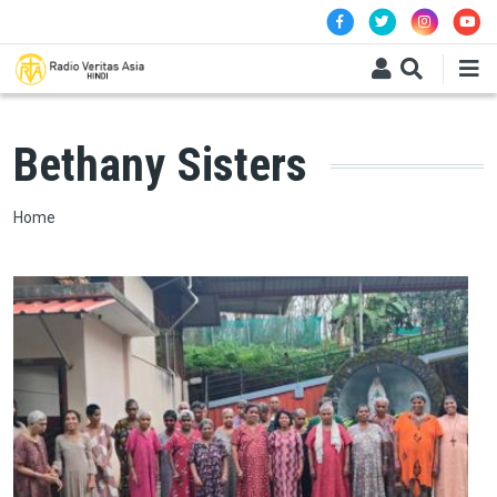
Skip to main content
Bethany Sisters
Breadcrumb
Home