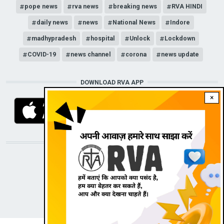
pope news
rva news
breaking news
RVA HINDI
daily news
news
National News
Indore
madhypradesh
hospital
Unlock
Lockdown
COVID-19
news channel
corona
news update
DOWNLOAD RVA APP
×
STAY CONNECTED WITH US!