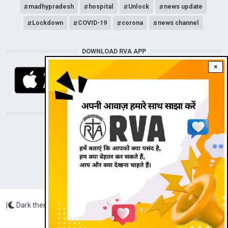
madhypradesh
hospital
Unlock
news update
Lockdown
COVID-19
corona
news channel
DOWNLOAD RVA APP
×
STAY CONNECTED WITH US!
|
Dark theme
Radio Veritas Asia © 2022