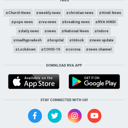
TAGS
Church News
weekly news
christian news
Hindi News
pope news
rva news
breaking news
RVA HINDI
daily news
news
National News
Indore
madhypradesh
hospital
Unlock
news update
Lockdown
COVID-19
corona
news channel
DOWNLOAD RVA APP
STAY CONNECTED WITH US!