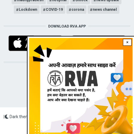
Lockdown
COVID-19
corona
news channel
DOWNLOAD RVA APP
×
STAY CONNECTED WITH US!
|
Dark theme
Radio Veritas Asia © 2022