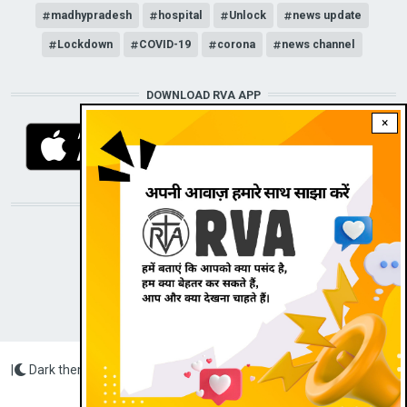
madhypradesh
hospital
Unlock
news update
Lockdown
COVID-19
corona
news channel
DOWNLOAD RVA APP
×
STAY CONNECTED WITH US!
|
Dark theme
Radio Veritas Asia © 2022