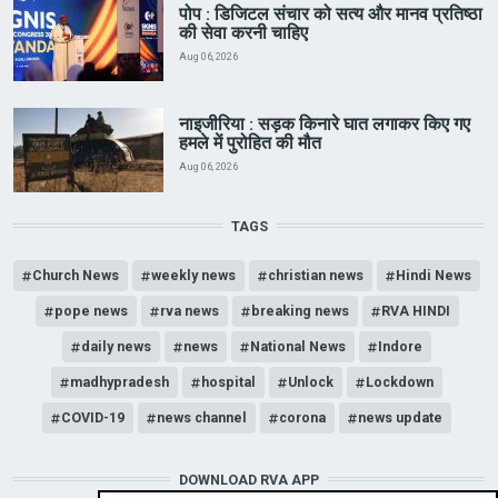
पोप : डिजिटल संचार को सत्य और मानव प्रतिष्ठा
की सेवा करनी चाहिए
Aug 06, 2026
नाइजीरिया : सड़क किनारे घात लगाकर किए गए
हमले में पुरोहित की मौत
Aug 06, 2026
TAGS
Church News
weekly news
christian news
Hindi News
pope news
rva news
breaking news
RVA HINDI
daily news
news
National News
Indore
madhypradesh
hospital
Unlock
Lockdown
COVID-19
news channel
corona
news update
DOWNLOAD RVA APP