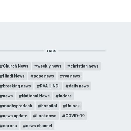
TAGS
Church News
weekly news
christian news
Hindi News
pope news
rva news
breaking news
RVA HINDI
daily news
news
National News
Indore
madhypradesh
hospital
Unlock
news update
Lockdown
COVID-19
corona
news channel