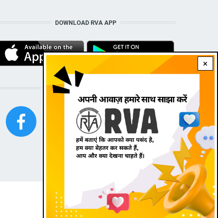
DOWNLOAD RVA APP
×
STAY CONNECTED WITH US!
|
Dark theme