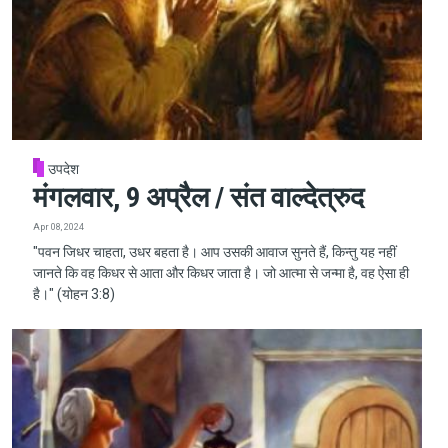
उपदेश
मंगलवार, 9 अप्रैल / संत वाल्देत्रुद
Apr 08, 2024
"पवन जिधर चाहता, उधर बहता है। आप उसकी आवाज सुनते हैं, किन्तु यह नहीं
जानते कि वह किधर से आता और किधर जाता है। जो आत्मा से जन्मा है, वह ऐसा ही
है।" (योहन 3:8)