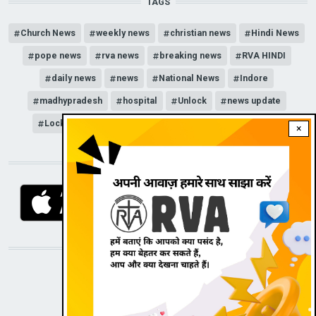
TAGS
Church News
weekly news
christian news
Hindi News
pope news
rva news
breaking news
RVA HINDI
daily news
news
National News
Indore
madhypradesh
hospital
Unlock
news update
Lockdown
COVID-19
corona
news channel
×
DOWNLOAD RVA APP
STAY CONNECTED WITH US!